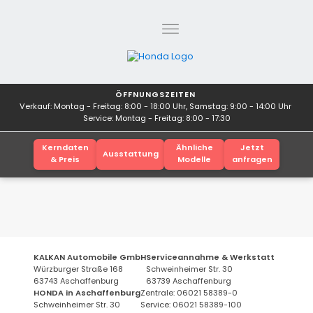
ÖFFNUNGSZEITEN
Verkauf: Montag - Freitag: 8:00 - 18:00 Uhr, Samstag: 9:00 - 14:00 Uhr
Service: Montag - Freitag: 8:00 - 17:30
Kerndaten
Ähnliche
Jetzt
Ausstattung
& Preis
Modelle
anfragen
KALKAN Automobile GmbH
Serviceannahme & Werkstatt
Würzburger Straße 168
Schweinheimer Str. 30
63743 Aschaffenburg
63739 Aschaffenburg
HONDA in Aschaffenburg
Zentrale: 06021 58389-0
Schweinheimer Str. 30
Service: 06021 58389-100