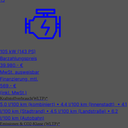
15
105 kW (143 PS)
Barzahlungspreis
39.980,- €
MwSt. ausweisbar
Finanzierung, mtl.
569,- €
(inkl. MwSt.)
Kraftstoffverbrauch(WLTP)*
5,0 l/100 km
(kombiniert) •
4,4 l/100 km
(Innenstadt) •
4,1
l/100 km
(Stadtrand) •
4,5 l/100 km
(Landstraße) •
6,2
l/100 km
(Autobahn)
Emissionen & CO2-Klasse (WLTP)*