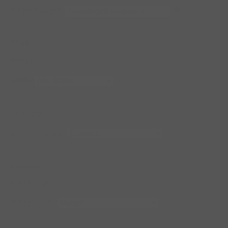
Freitextsuche
Marke
Marke
Marke
Zustand
Select content
Fahrzeugart
Fahrzeugart
Fahrzeugart