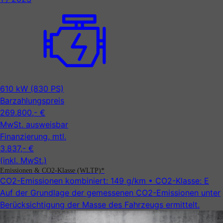
610 kW (830 PS)
Barzahlungspreis
269.800,- €
MwSt. ausweisbar
Finanzierung, mtl.
3.837,- €
(inkl. MwSt.)
Emissionen & CO2-Klasse (WLTP)*
CO2-Emissionen kombiniert:
149 g/km
• CO2-Klasse:
E
Auf der Grundlage der gemessenen CO2-Emissionen unter
Be­rück­sicht­ig­ung der Masse des Fahrzeugs ermittelt.