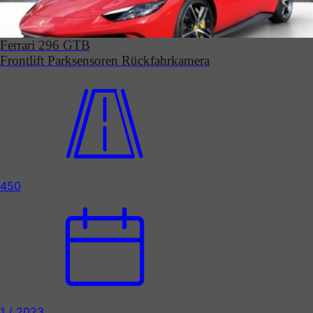
Ferrari 296 GTB
Frontlift Parksensoren Rückfahrkamera
450
1 / 2023