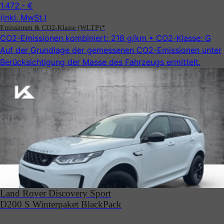
1.472,- €
(inkl. MwSt.)
Emissionen & CO2-Klasse (WLTP)*
CO2-Emissionen kombiniert:
218 g/km
• CO2-Klasse:
G
Auf der Grundlage der gemessenen CO2-Emissionen unter
Be­rück­sicht­ig­ung der Masse des Fahrzeugs ermittelt.
Land Rover Discovery Sport
D200 S Winterpaket BlackPack