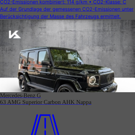
CO2-Emissionen kombiniert:
114 g/km
• CO2-Klasse:
C
Auf der Grundlage der gemessenen CO2-Emissionen unter
Be­rück­sicht­ig­ung der Masse des Fahrzeugs ermittelt.
Mercedes-Benz G
63 AMG Superior Carbon AHK Nappa