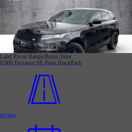
Land Rover Range Rover Velar
D300 Dynamic SE Pano BlackPack
60.980