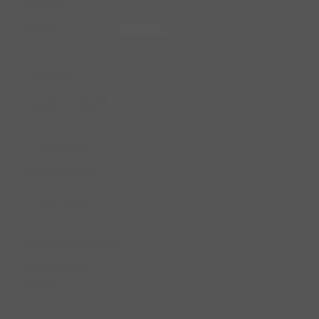
Marke
Marke
Zustand
Select content
Fahrzeugart
Fahrzeugart
Fahrzeugart
Monatliche Rate
Monatliche
Rate