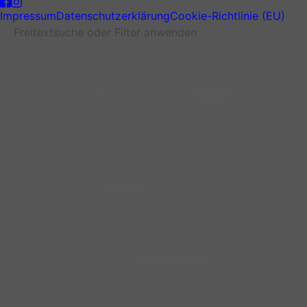
Impressum
Datenschutzerklärung
Cookie-Richtlinie (EU)
Freitextsuche oder Filter anwenden
Freitextsuche
Freitextsuche
Freitextsuche
Marke
Marke
Marke
Zustand
Select content
Fahrzeugart