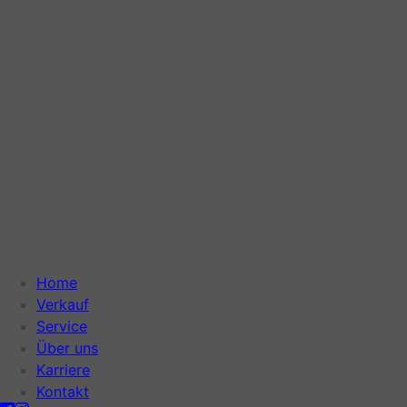
Monatliche Rate
Monatliche
Rate
Kilometerstand
Kilometerstand
zurück
Filter zurücksetzen
Home
Verkauf
Service
Über uns
Karriere
Kontakt