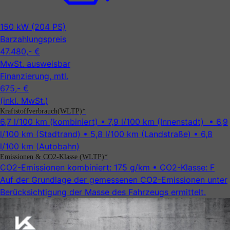
150 kW (204 PS)
Barzahlungspreis
47.480,- €
MwSt. ausweisbar
Finanzierung, mtl.
675,- €
(inkl. MwSt.)
Kraftstoffverbrauch(WLTP)*
6,7 l/100 km
(kombiniert) •
7,9 l/100 km
(Innenstadt) •
6,9
l/100 km
(Stadtrand) •
5,8 l/100 km
(Landstraße) •
6,8
l/100 km
(Autobahn)
Emissionen & CO2-Klasse (WLTP)*
CO2-Emissionen kombiniert:
175 g/km
• CO2-Klasse:
F
Auf der Grundlage der gemessenen CO2-Emissionen unter
Be­rück­sicht­ig­ung der Masse des Fahrzeugs ermittelt.