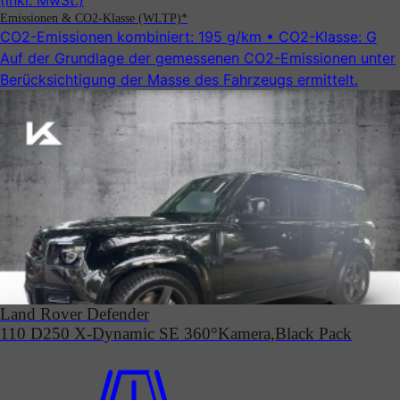
(inkl. MwSt.)
Emissionen & CO2-Klasse (WLTP)*
CO2-Emissionen kombiniert:
195 g/km
• CO2-Klasse:
G
Auf der Grundlage der gemessenen CO2-Emissionen unter
Be­rück­sicht­ig­ung der Masse des Fahrzeugs ermittelt.
Land Rover Defender
110 D250 X-Dynamic SE 360°Kamera,Black Pack