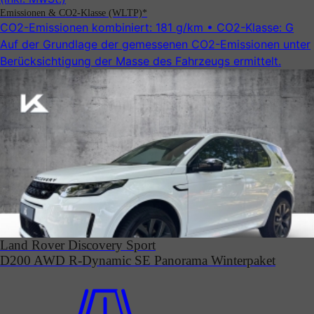
Emissionen & CO2-Klasse (WLTP)*
CO2-Emissionen kombiniert:
181 g/km
• CO2-Klasse:
G
Auf der Grundlage der gemessenen CO2-Emissionen unter
Be­rück­sicht­ig­ung der Masse des Fahrzeugs ermittelt.
Land Rover Discovery Sport
D200 AWD R-Dynamic SE Panorama Winterpaket