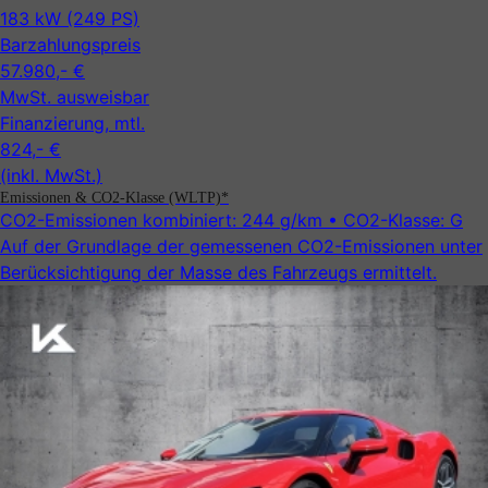
183 kW (249 PS)
Barzahlungspreis
57.980,- €
MwSt. ausweisbar
Finanzierung, mtl.
824,- €
(inkl. MwSt.)
Emissionen & CO2-Klasse (WLTP)*
CO2-Emissionen kombiniert:
244 g/km
• CO2-Klasse:
G
Auf der Grundlage der gemessenen CO2-Emissionen unter
Be­rück­sicht­ig­ung der Masse des Fahrzeugs ermittelt.