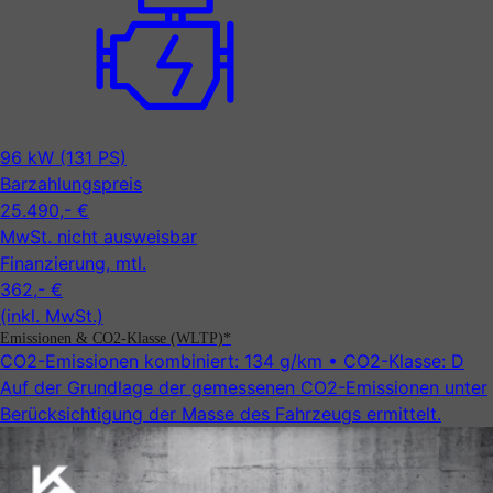
96 kW (131 PS)
Barzahlungspreis
25.490,- €
MwSt. nicht ausweisbar
Finanzierung, mtl.
362,- €
(inkl. MwSt.)
Emissionen & CO2-Klasse (WLTP)*
CO2-Emissionen kombiniert:
134 g/km
• CO2-Klasse:
D
Auf der Grundlage der gemessenen CO2-Emissionen unter
Be­rück­sicht­ig­ung der Masse des Fahrzeugs ermittelt.