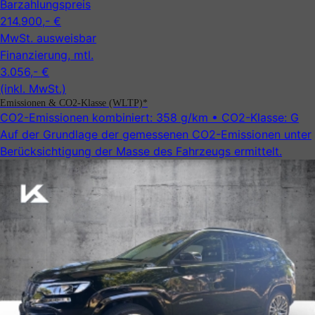
Barzahlungspreis
214.900,- €
MwSt. ausweisbar
Finanzierung, mtl.
3.056,- €
(inkl. MwSt.)
Emissionen & CO2-Klasse (WLTP)*
CO2-Emissionen kombiniert:
358 g/km
• CO2-Klasse:
G
Auf der Grundlage der gemessenen CO2-Emissionen unter
Be­rück­sicht­ig­ung der Masse des Fahrzeugs ermittelt.