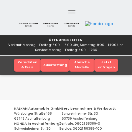
ÖFFNUNGSZEITEN
Verkauf: Montag - Freitag: 8:00 - 18:00 Uhr, Samstag: 9:00 - 14:00 Uhr
Service: Montag - Freitag: 8:00 - 17:30
Kerndaten
Ähnliche
Jetzt
Ausstattung
& Preis
Modelle
anfragen
KALKAN Automobile GmbH
Serviceannahme & Werkstatt
Würzburger Straße 168
Schweinheimer Str. 30
63743 Aschaffenburg
63739 Aschaffenburg
HONDA in Aschaffenburg
Zentrale: 06021 58389-0
Schweinheimer Str. 30
Service: 06021 58389-100