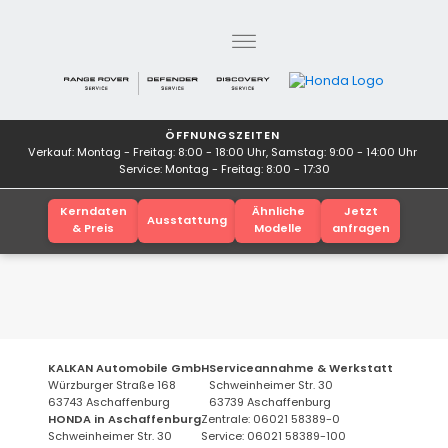
ÖFFNUNGSZEITEN
Verkauf: Montag - Freitag: 8:00 - 18:00 Uhr, Samstag: 9:00 - 14:00 Uhr
Service: Montag - Freitag: 8:00 - 17:30
Kerndaten
Ähnliche
Jetzt
Ausstattung
& Preis
Modelle
anfragen
KALKAN Automobile GmbH
Serviceannahme & Werkstatt
Würzburger Straße 168
Schweinheimer Str. 30
63743 Aschaffenburg
63739 Aschaffenburg
HONDA in Aschaffenburg
Zentrale: 06021 58389-0
Schweinheimer Str. 30
Service: 06021 58389-100